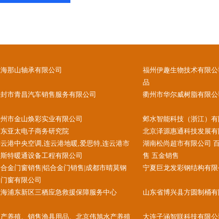
上海那山轴承有限公司
福州伊趣生物技术有限公
品
开封市青昌汽车销售服务有限公司
衢州市华尔威树脂有限公
郑州市金山焕彩实业有限公司
邺水智能科技（浙江）有
广东亚太电子商务研究院
北京泽源惠通科技发展有
云港中央空调,连云港地暖,爱思特,连云港市
湖南松尚超市有限公司 
爱斯特暖通设备工程有限公司
售 五金销售
合金门窗销售|铝合金门销售|成都市晴莫钢
宁夏巨龙发彩钢结构有限
铝门窗有限公司
上海浦东新区三栖应急救援保障服务中心
山东省博兴县方圆制桶有
水产养殖、销售渔具用品、北京伟旭水产养殖
大连子涵智联科技有限公